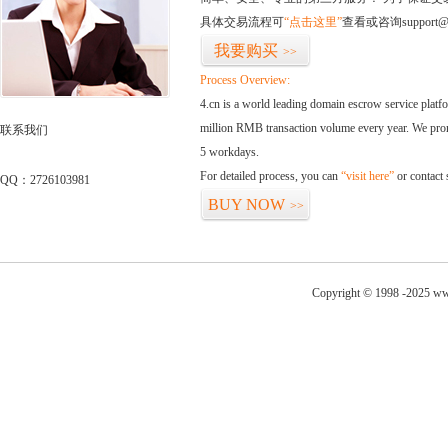
具体交易流程可
“点击这里”
查看或咨询support@
我要购买
>>
Process Overview:
4.cn is a world leading domain escrow service plat
million RMB transaction volume every year. We promi
联系我们
5 workdays.
For detailed process, you can
“visit here”
or contact
QQ：2726103981
BUY NOW
>>
Copyright © 1998 -2025 ww