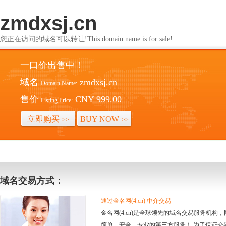
zmdxsj.cn
您正在访问的域名可以转让!This domain name is for sale!
一口价出售中！
域名
zmdxsj.cn
Domain Name:
售价
CNY 999.00
Listing Price:
立即购买
BUY NOW
>>
>>
域名交易方式：
通过金名网(4.cn) 中介交易
金名网(4.cn)是全球领先的域名交易服务机
简单、安全、专业的第三方服务！ 为了保证交